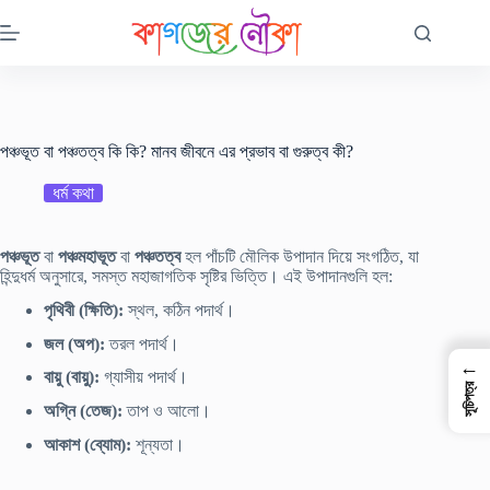
Skip
to
content
পঞ্চভূত বা পঞ্চতত্ব কি কি? মানব জীবনে এর প্রভাব বা গুরুত্ব কী?
ধর্ম কথা
পঞ্চভূত
বা
পঞ্চমহাভূত
বা
পঞ্চতত্ব
হল পাঁচটি মৌলিক উপাদান দিয়ে সংগঠিত, যা
হিন্দুধর্ম অনুসারে, সমস্ত মহাজাগতিক সৃষ্টির ভিত্তি। এই উপাদানগুলি হল:
পৃথিবী (ক্ষিতি):
স্থল, কঠিন পদার্থ।
জল (অপ):
তরল পদার্থ।
←
বায়ু (বায়ু):
গ্যাসীয় পদার্থ।
সূচিপত্র
অগ্নি (তেজ):
তাপ ও আলো।
আকাশ (ব্যোম):
শূন্যতা।