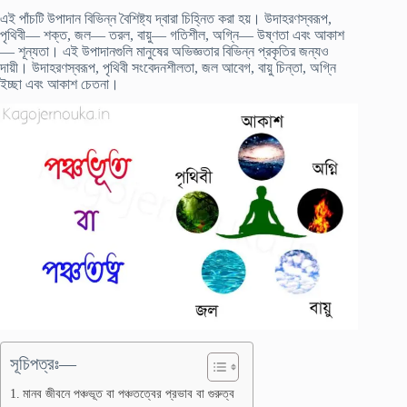
এই পাঁচটি উপাদান বিভিন্ন বৈশিষ্ট্য দ্বারা চিহ্নিত করা হয়। উদাহরণস্বরূপ,
পৃথিবী— শক্ত, জল— তরল, বায়ু— গতিশীল, অগ্নি— উষ্ণতা এবং আকাশ
— শূন্যতা। এই উপাদানগুলি মানুষের অভিজ্ঞতার বিভিন্ন প্রকৃতির জন্যও
দায়ী। উদাহরণস্বরূপ, পৃথিবী সংবেদনশীলতা, জল আবেগ, বায়ু চিন্তা, অগ্নি
ইচ্ছা এবং আকাশ চেতনা।
সূচিপত্রঃ—
মানব জীবনে পঞ্চভূত বা পঞ্চতত্বের প্রভাব বা গুরুত্ব