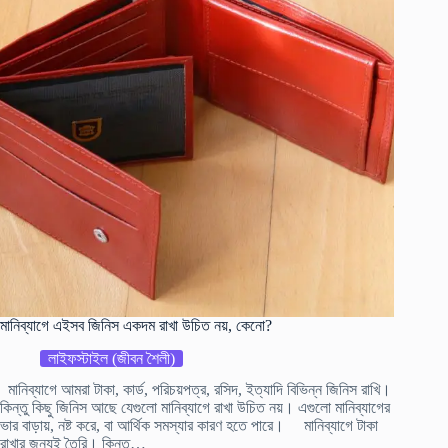
মানিব্যাগে এইসব জিনিস একদম রাখা উচিত নয়, কেনো?
লাইফস্টাইল (জীবন শৈলী)
মানিব্যাগে আমরা টাকা, কার্ড, পরিচয়পত্র, রসিদ, ইত্যাদি বিভিন্ন জিনিস রাখি।
কিন্তু কিছু জিনিস আছে যেগুলো মানিব্যাগে রাখা উচিত নয়। এগুলো মানিব্যাগের
ভার বাড়ায়, নষ্ট করে, বা আর্থিক সমস্যার কারণ হতে পারে। মানিব্যাগে টাকা
রাখার জন্যই তৈরি। কিন্তু…