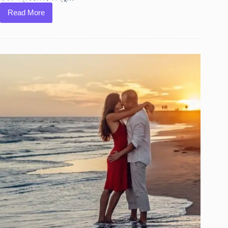
Read More
মানিব্যাগে
এইসব
জিনিস
একদম
রাখা
উচিত
নয়,
কেনো?