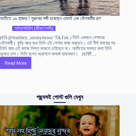
অতীতে ১৬ হাজার ! পুরুষের সঙ্গী হয়েছেন এমন‌ই এক যৌনকর্মীর গল্প
লাইফস্টাইল (জীবন শৈলী)
(ছবি-@trashley_anonymous/ TikTok ) তিনি একজন পেশাদার
যৌনকর্মী। কুড়ি বছর ধরে তিনি এই পেশায় কাজ করছেন। এই দীর্ঘ সময়ের পর
তিনি আর এই কাজে লিপ্ত থাকতে চাইছেন না। অতীতের সমস্ত কথা তিনি
ভুলতে চান। তিনি হলেন অ্যাশলে ক্লার্ক হাফম্যান। (ছবিটি…
Read More
অতীতে
১৬
হাজার
!
পুরুষের
সঙ্গী
পছন্দসই পোস্ট গুলি দেখুন
হয়েছেন
এমন‌ই
এক
যৌনকর্মীর
গল্প