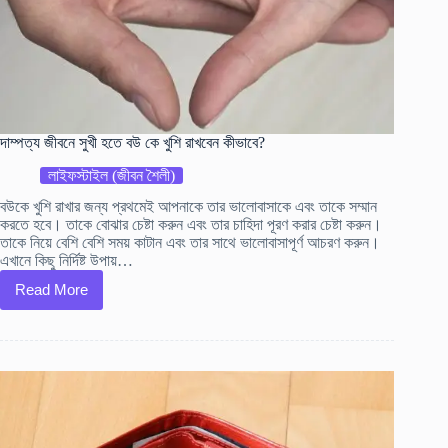
দাম্পত্য জীবনে সুখী হতে ব‌উ কে খুশি রাখবেন কীভাবে?
লাইফস্টাইল (জীবন শৈলী)
ব‌উকে খুশি রাখার জন্য প্রথমেই আপনাকে তার ভালোবাসাকে এবং তাকে সম্মান
করতে হবে। তাকে বোঝার চেষ্টা করুন এবং তার চাহিদা পূরণ করার চেষ্টা করুন।
তাকে নিয়ে বেশি বেশি সময় কাটান এবং তার সাথে ভালোবাসাপূর্ণ আচরণ করুন।
এখানে কিছু নির্দিষ্ট উপায়…
Read More
দাম্পত্য
জীবনে
সুখী
হতে
ব‌উ
কে
খুশি
রাখবেন
কীভাবে?