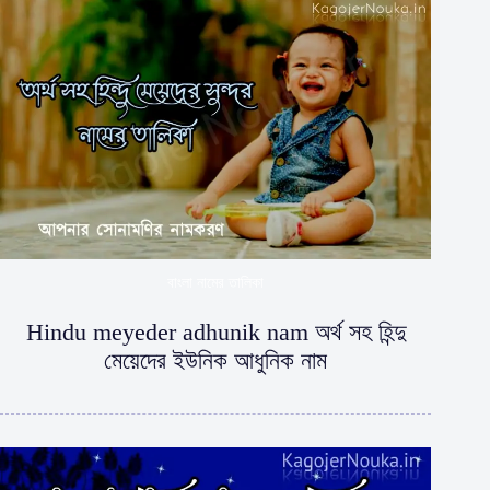
শে
শ্রাবণ
–
বুদ্ধদেব
বসু
বাংলা নামের তালিকা
Hindu meyeder adhunik nam অর্থ সহ হিন্দু
মেয়েদের ইউনিক আধুনিক নাম