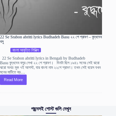
22 Se Srabon abritti lyrics Budhadeb Basu ২২ শে শ্রাবণ – বুদ্ধদেব
বসু
বাংলা আবৃত্তি লিরিক্স
22 Se Srabon abritti lyrics in Bengali by Budhadeb
Basu বুদ্ধদেব বসুর লেখা ২২ শে শ্রাবণ। দিনটা ছিল ১৯৪১ সনের সেই ঝরো
ঝরো অথচ মূক ৭ই আগস্ট, যার বাংলা নাম ২২শে শ্রাবণ। তখন সেই বয়েস যখন
মনের মাটিতে বড়…
Read More
22
Se
Srabon
abritti
lyrics
Budhadeb
Basu
পছন্দসই পোস্ট গুলি দেখুন
২২