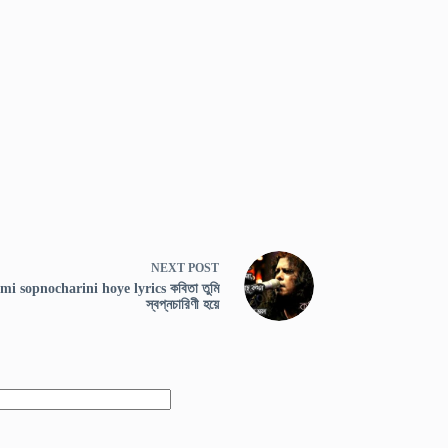
NEXT
POST
i sopnocharini hoye lyrics কবিতা তুমি
স্বপ্নচারিণী হয়ে