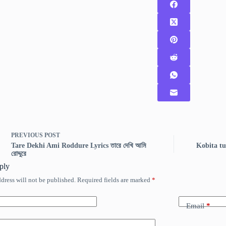
PREVIOUS
POST
Tare Dekhi Ami Roddure Lyrics তারে দেখি আমি
Kobita tum
রোদ্দুরে
ply
dress will not be published.
Required fields are marked
*
Email
*