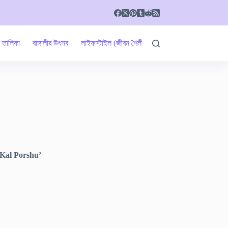
র তালিকা
বাঙ্গালীর উৎসব
লাইফস্টাইল (জীবন শৈলী)
ধর্ম কথা
শরীর ও স্বাস্থ্য
Kal Porshu’