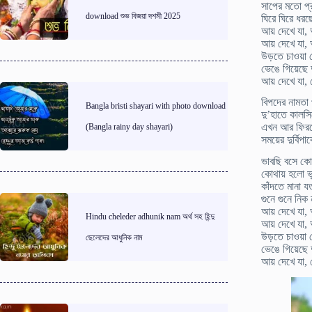
সাপের মতো প্
download শুভ বিজয়া দশমী 2025
ঘিরে ঘিরে ধরছ
আয় দেখে যা
আয় দেখে যা,
উড়তে চাওয়া য
ভেঙে গিয়েছে দ
আয় দেখে যা,
বিপদের নামতা
Bangla bristi shayari with photo download
দু’হাতে কালস
এখন আর ফিরব
(Bangla rainy day shayari)
সময়ের দুর্বি
ভাবছি বসে ক
কোথায় হলো ভ
কাঁদতে মানা 
গুনে গুনে নিক
আয় দেখে যা
Hindu cheleder adhunik nam অর্থ সহ হিন্দু
আয় দেখে যা,
উড়তে চাওয়া য
ছেলেদের আধুনিক নাম
ভেঙে গিয়েছে দ
আয় দেখে যা,