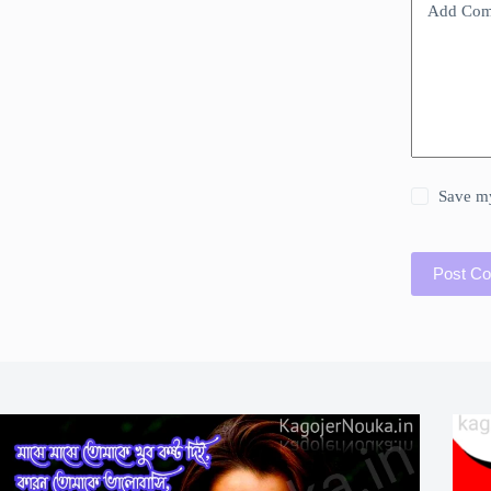
Add Co
Save my
Post C