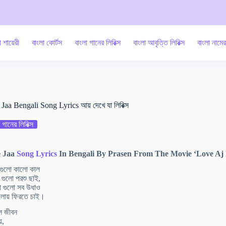
া শায়েরী
বাংলা কোর্টস
বাংলা গানের লিরিক্স
বাংলা আবৃত্তি লিরিক্স
বাংলা নামে
aa Bengali Song Lyrics আয় দেখে যা লিরিক্স
 গানের লিরিক্স
e Jaa
Song Lyrics
In Bengali By Prasen From The Movie ‘Love Aj 
গুলো কালো কাল
গুলো পরশু ছাই,
 গুলো সব উধাও
ুলোয় ফিরতে চাই।
িল জীবন
য়,