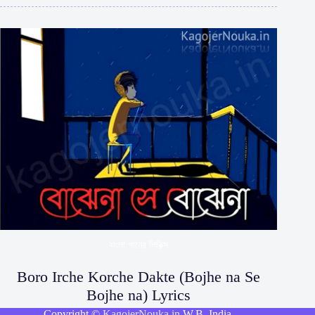
বাংলা গানের লিরিক্স
Boro Irche Korche Dakte (Bojhe na Se
Bojhe na) Lyrics
Copyright ©
KagojerNouka.in
W.B. India.