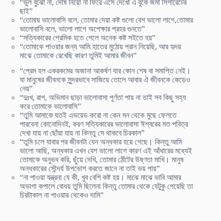
“ভুল বুঝো না, দোষ নিয়ো না ফিরে এসে দেখো এ বুকে জমা সিগারেটের
ছাই”
“তোমায় ভালোবাসি বলে, তোমার দেয়া কষ্ট গুলো বেশ ভালো লাগে,তোমার
ভালোবাসি বলে, ভালো লাগে অপেক্ষার প্রহর গুনতে”
“সত্যিকারের প্রেমিক হতে গেলে অনেক কষ্ট স‌ইতে হয়”
“তোমাকে পাওয়ার জন্য আমি হাতের মুঠোয় প্রান নিয়েছি, আর হৃদয়
মাঝে তোমাকে রেখেছি কারণ তুমিই আমার জীবন”
“প্রেম হল একরকমের অজানা আকর্ষণ যার কোন শেষ বা সমাপ্তি নেই।
যা মানুষের জীবনকে সুন্দরভাবে সাজিয়ে তোলে আবার ঐ জীবনকে কেড়েও
নেয়”
“দুঃখ, রাগ, অভিমান ছাড়া ভালোবাসা পূর্ণতা পায় না তাই সব কিছু সহ্য
করে তোমাকে ভালোবাসি”
“তুমি আমাকে যত‌ই এভয়েড করো না কেন মন থেকে মুছে ফেলতে
পারবেনা কোনোদিনই, করণ সত্যিকারের ভালোবাসা ঈশ্বরের মত পবিত্র
দেখা যায় না ছোঁয়া যায় না কিন্তু সে থাকবে চিরকাল”
“তুমি চলে যাবার পর জীবনটা যেন অন্ধকার হয়ে গেছে। কিন্তু আমি
ভালো আছি, অন্ধকার এখন বেশ ভালো লাগে কারণ এই আঁধারের মধ্যেই
তোমাকে অনুভব করি, ছুঁয়ে দেখি, তোমার ঠোঁটের উষ্ণতা মাখি। মানুষ
অন্ধকারের সৌন্দর্য উপভোগ করতে জানে না তাই ভয় পায়”
“না পাওয়া যন্ত্রনা যে কী, খুব বেশি কষ্ট হয়। মাঝে মাঝে ভাবি আমার
অভাগা কপালে বোধয় তুমি ছিলেনা কিন্তু তোমার থেকে যেটুকু পেয়েছি তা
চিরটাকাল না পাওয়ার থেকেও দামি”