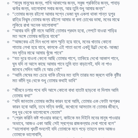
“মানুষ মানুষের জন্য, পাখি আকাশের জন্য, সবুজ প্রকিতির জন্য, পাহাড়
ঝর্নার জন্য, ভালোবাসা সবার জন্য, আর তুমি শুধু আমার জন্য”
“তোমার জন্য রইলো আমার সপ্নে ভেজা ঘুম একলা থাকা শান্ত দুপুর
রাত্রি নিঝুম তোমার জন্য রইলো আমার না বলা চোখের ভাষা, মনের মাঝে
লুকিয়ে রাখা অনেক ভালোবাসা”
“আবার যদি বৃষ্টি নামে আমিই তোমার প্রথম হবো, লেপটে যাওয়া শাড়ির
মত অঙ্গে তোমার জড়িয়ে যাবো”
“আজকের এই দিন গুলো কাল স্মৃতি হয়ে যাবে, মনের খাতায় কোনো
পাতায় লেখা হয়ে যাবে, কালকে এই পাতা গুলো একটু উল্টে দেখো- আবছা
সব সৃতির মাঝে আমায় খুঁজে পাবে”
“যত দূরে যাওনা কেনো আছি তোমার পাশে, তাকিয়ে দেখো আকাশ পানে,
ঘুম যদি না আসে কাছে আমায় পাবে তুমি হাত বাড়ালেই, যদি না পাও
জানবে সেদিন আমি যে আর নেই”
“আমি মেঘের মত চেয়ে থাকি চাঁদের মত হাসি তারার মত জ্বলে থাকি বৃষ্টির
মত কাঁদি দূর থেকে শুধু তোমার কথাই ভাবি”
“জীবনে চলার পথে যদি আসে কোনো বাধা হাতটা ছাড়বো না দিলাম আমি
তোমায় কথা”
“যদি জানতাম তোমার কষ্টের কারন হবো আমি, তোমার এক ফোটা অশ্রুর
কারন হবো আমি, তবে সত্যি বলছি, কখোনো আসতাম না তোমার জীবনে,
শুধু দূর থেকে ভালোবেসে যেতাম”
“প্রেম করিনি কষ্ট পাওয়ার কারণে, কাউকে মন দিইনি মনের মানুষ পাওয়ার
অভাবে, আজ‌ও একা আছি সেই স্বপ্নের রাজকন্যার দেখা পাবো বলে”
“ভালোবাসা শব্দটি শুনলেই যদি তোমাকে মনে পড়ে তাহলে বলব আজ‌ও
তোমাকে ভালোবাসি,