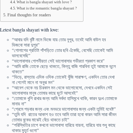
What is bangla shayari with love ?
What is the romantic bangla shayari ?
Final thoughts for readers
Letest bangla shayari with love:
“আবার যদি বৃষ্টি নামে ভিজে যায় তোর নুপুর, তবেই আমি বাউল হব
ভিজবো সারা দুপুর”
“গোলাপের প্রতিটা পাঁপড়িতে তোর ছবি এঁকেছি, বেসেছি তোকেই আমি
ভালবেসেছি”
“ভালোবাসার গোপনীয়তা সেই ভালোবাসার গভীরতা প্রকাশ করে”
“আমি রাজি তোকে ছেড়ে থাকতে, কিন্তু বাজি পারবিনা তুই আমাকে ভুলে
থাকতে”
“ভিড়ে, রাস্তায় এদিক ওদিক তোকেই খুঁজি সারাক্ষণ, একদিন তোর দেখা
না পেলেই মানে না অবুঝ মন”
“আবেগ থেকে নয় চিরকাল মন থেকে ভালোবেসো, দেখবে একদিন সেই
ভালোবাসার মানুষ তোমার কাছে ছুটে আসবেই”
“তোমাকে খুশি রাখার জন্য আমি সর্বদা হাসিমুখে থাকি, কারন দুঃখ তোমাকে
মানায় না”
“প্রেমে পড়বার জন্য এবং মনভরে ভালোবাসার জন্য একটা তুমিই যথেষ্ট”
“তুমি যদি রাতের আকাশ হও তবে আমি তারা হবো কারন আমি সারা জীবন
তোমার বুকের মাঝেই বেঁচে থাকতে চাই”
“পরিস্থিতির চাপে কখনো ভালোবাসা হারিয়ে যায়না, হারিয়ে যায় শুধু কাছে
থাকার মুহূর্ত গুলো”