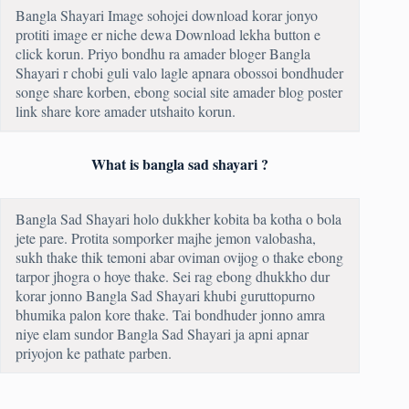
Bangla Shayari Image sohojei download korar jonyo
protiti image er niche dewa Download lekha button e
click korun. Priyo bondhu ra amader bloger Bangla
Shayari r chobi guli valo lagle apnara obossoi bondhuder
songe share korben, ebong social site amader blog poster
link share kore amader utshaito korun.
What is bangla sad shayari ?
Bangla Sad Shayari holo dukkher kobita ba kotha o bola
jete pare. Protita somporker majhe jemon valobasha,
sukh thake thik temoni abar oviman ovijog o thake ebong
tarpor jhogra o hoye thake. Sei rag ebong dhukkho dur
korar jonno Bangla Sad Shayari khubi guruttopurno
bhumika palon kore thake. Tai bondhuder jonno amra
niye elam sundor Bangla Sad Shayari ja apni apnar
priyojon ke pathate parben.