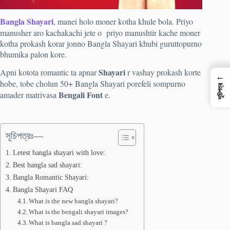
Bangla Shayari
, manei holo moner kotha khule bola. Priyo
manusher aro kachakachi jete o priyo manushtir kache moner
kotha prokash korar jonno Bangla Shayari khubi guruttopurno
bhumika palon kore.
Shayari
Apni kotota romantic ta apnar
r vashay prokash korte
←
hobe, tobe cholun 50+ Bangla Shayari porefeli sompurno
সূচিপত্র
Bengali Font
amader matrivasa
e.
সূচিপত্রঃ—
Letest bangla shayari with love:
Best bangla sad shayari:
Bangla Romantic Shayari:
Bangla Shayari FAQ
What is the new bangla shayari?
What is the bengali shayari images?
What is bangla sad shayari ?