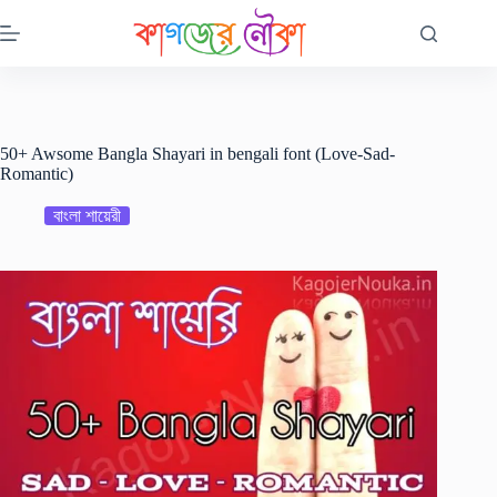
Skip
to
content
50+ Awsome Bangla Shayari in bengali font (Love-Sad-
Romantic)
বাংলা শায়েরী