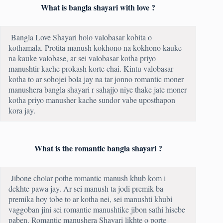
What is bangla shayari with love ?
Bangla Love Shayari holo valobasar kobita o
kothamala. Protita manush kokhono na kokhono kauke
na kauke valobase, ar sei valobasar kotha priyo
manushtir kache prokash korte chai. Kintu valobasar
kotha to ar sohojei bola jay na tar jonno romantic moner
manushera bangla shayari r sahajjo niye thake jate moner
kotha priyo manusher kache sundor vabe uposthapon
kora jay.
What is the romantic bangla shayari ?
Jibone cholar pothe romantic manush khub kom i
dekhte pawa jay. Ar sei manush ta jodi premik ba
premika hoy tobe to ar kotha nei, sei manushti khubi
vaggoban jini sei romantic manushtike jibon sathi hisebe
paben. Romantic manushera Shayari likhte o porte