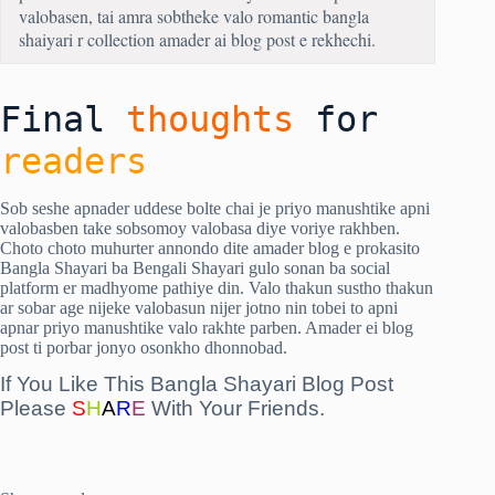
valobasen, tai amra sobtheke valo romantic bangla
shaiyari r collection amader ai blog post e rekhechi.
Final
thoughts
for
readers
Sob seshe apnader uddese bolte chai je priyo manushtike apni
valobasben take sobsomoy valobasa diye voriye rakhben.
Choto choto muhurter annondo dite amader blog e prokasito
Bangla Shayari ba Bengali Shayari gulo sonan ba social
platform er madhyome pathiye din. Valo thakun sustho thakun
ar sobar age nijeke valobasun nijer jotno nin tobei to apni
apnar priyo manushtike valo rakhte parben. Amader ei blog
post ti porbar jonyo osonkho dhonnobad.
If You Like This Bangla Shayari Blog Post
Please
S
H
A
R
E
With Your Friends.